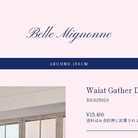
AROUND 150CM
Waist Gather 
BSS25010
通
¥15,400
常
送料はお会計時に計算され
価
格