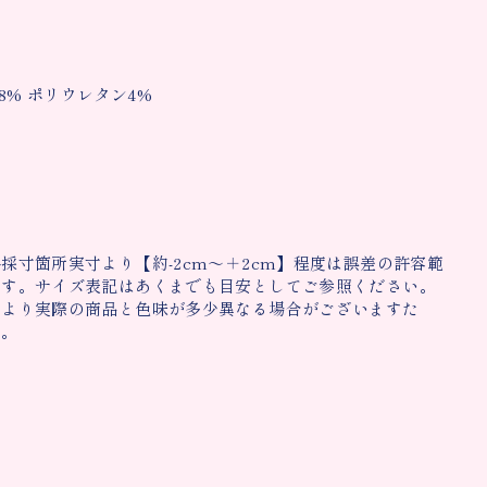
8% ポリウレタン4%
採寸箇所実寸より【約-2cm〜＋2cm】程度は誤差の許容範
ます。サイズ表記はあくまでも目安としてご参照ください。
により実際の商品と色味が多少異なる場合がございますた
い。