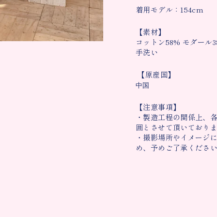
着用モデル：154
cm
【素材】
コットン58% モダール3
手洗い
【原産国】
中国
【注意事項】
・製造工程の関係上、各
囲とさせて頂いており
・撮影場所やイメージ
め、予めご了承くださ