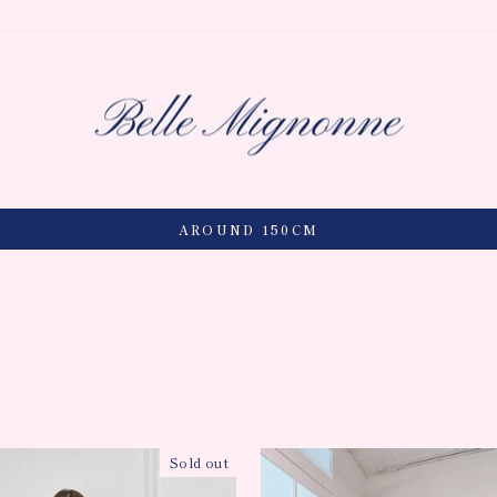
WELCOME TO CLOSET OF BELLE MIGNONNE ...
Sold out