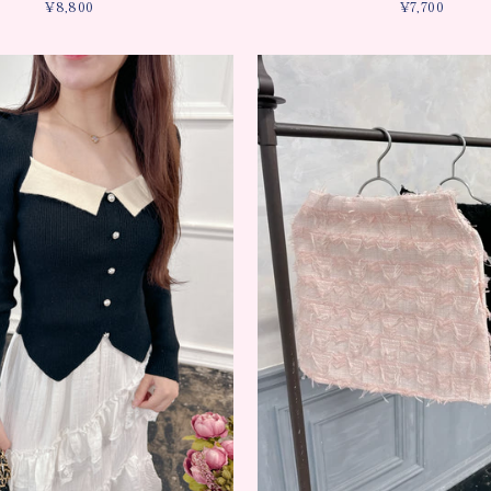
¥8,800
¥7,700