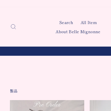
Skip
to
content
Search
All Item
Search
About Belle Mignonne
製品